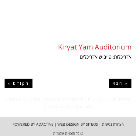
Kiryat Yam Auditorium
אדריכלות: פייביש אדריכלים
הבא »
« הקודם
צילום בתים
–
צילום דירות
–
צילום אדריכלות
–
הצעת מחיר צילום אדריכלי
–
צילום נדלן
–
צלם עיצוב פנים
הצהרת נגישות
| POWERED BY
| WEB DESIGN BY SITEOS
ADACTIVE
© כל הזכויות שמורות